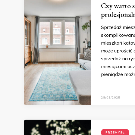
Czy warto 
profesjonal
Sprzedaż miesz
skomplikowana,
mieszkań katowi
może uprościć c
sprzedaż na ry
miesiącami oc
pieniądze moż
28/09/2025
PRZEMYSŁ