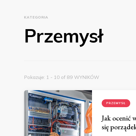
KATEGORIA
Przemysł
Pokazuje: 1 - 10 of 89 WYNIKÓW
PRZEMYSŁ
Jak ocenić w
się porząde