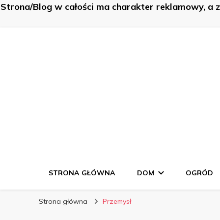
Strona/Blog w całości ma charakter reklamowy, a 
K-Budowa
Nowe sposoby na… poznaj je!
STRONA GŁÓWNA
DOM
OGRÓD
Strona główna
Przemysł