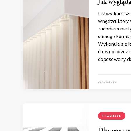
Jak wyglądaj
Listwy karnisz
wnętrza, który 
zadaniem nie ty
samego karnisz
Wykonuje się j
drewna, przez 
dopasowany do 
31/10/2025
PRZEMYSŁ
Dlaczego po