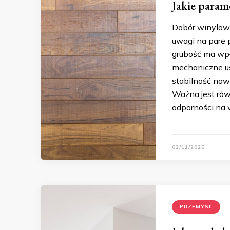
Jakie param
Dobór winylow
uwagi na parę 
grubość ma wpł
mechaniczne us
stabilność na
Ważna jest rów
odporności na 
02/11/2025
PRZEMYSŁ