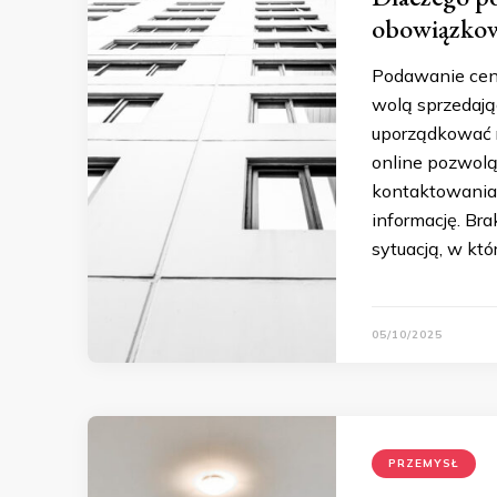
obowiązko
Podawanie ceny
wolą sprzedają
uporządkować r
online pozwolą 
kontaktowania 
informację. Bra
sytuacją, w któ
05/10/2025
PRZEMYSŁ