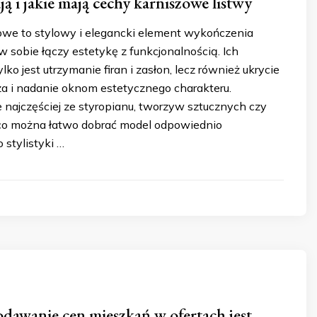
ą i jakie mają cechy karniszowe listwy
owe to stylowy i elegancki element wykończenia
w sobie łączy estetykę z funkcjonalnością. Ich
lko jest utrzymanie firan i zasłon, lecz również ukrycie
a i nadanie oknom estetycznego charakteru.
e najczęściej ze styropianu, tworzyw sztucznych czy
co można łatwo dobrać model odpowiednio
stylistyki …
dawanie cen mieszkań w ofertach jest