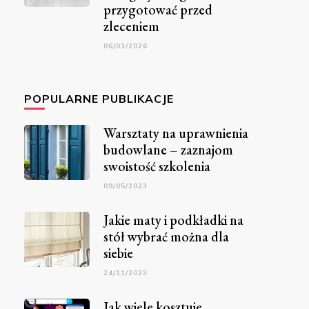
przygotować przed
zleceniem
06/03/2026
POPULARNE PUBLIKACJE
Warsztaty na uprawnienia
budowlane – zaznajom
swoistość szkolenia
09/05/2023
Jakie maty i podkładki na
stół wybrać można dla
siebie
24/11/2023
Jak wiele kosztuje