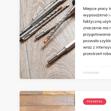
Miejsce pracy t
wyposażenia i 
faktyczną użyt
znaczenie ma n
przygotowania 
pozwala szybko
wraz z intensy
przestrzeń ro
27/12/2025
PRZEMYSŁ