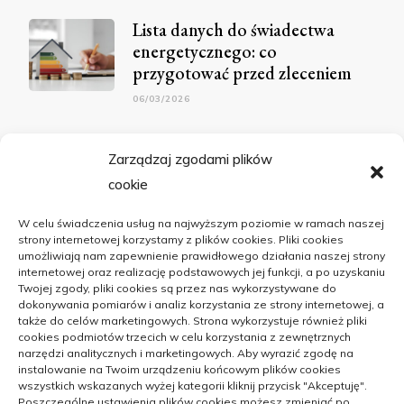
Lista danych do świadectwa
energetycznego: co
przygotować przed zleceniem
06/03/2026
Zarządzaj zgodami plików
POPULARNE PUBLIKACJE
cookie
Warsztaty na uprawnienia
W celu świadczenia usług na najwyższym poziomie w ramach naszej
budowlane – zaznajom swoistość
strony internetowej korzystamy z plików cookies. Pliki cookies
szkolenia
umożliwiają nam zapewnienie prawidłowego działania naszej strony
internetowej oraz realizację podstawowych jej funkcji, a po uzyskaniu
09/05/2023
Twojej zgody, pliki cookies są przez nas wykorzystywane do
dokonywania pomiarów i analiz korzystania ze strony internetowej, a
także do celów marketingowych. Strona wykorzystuje również pliki
Jakie maty i podkładki na stół
cookies podmiotów trzecich w celu korzystania z zewnętrznych
wybrać można dla siebie
narzędzi analitycznych i marketingowych. Aby wyrazić zgodę na
instalowanie na Twoim urządzeniu końcowym plików cookies
24/11/2023
wszystkich wskazanych wyżej kategorii kliknij przycisk "Akceptuję".
Poszczególne ustawienia plików cookies możesz zmieniać po