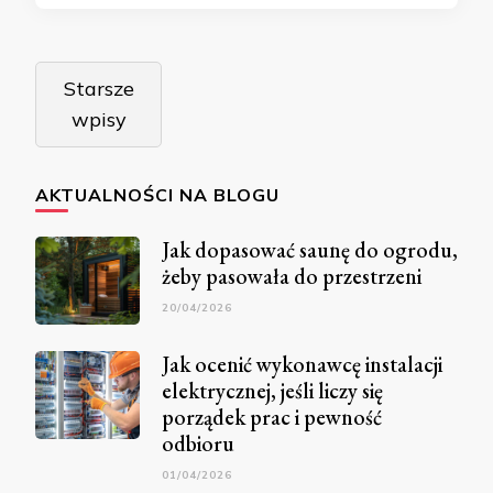
Nawigacja
Starsze
po
wpisy
wpisach
AKTUALNOŚCI NA BLOGU
Jak dopasować saunę do ogrodu,
żeby pasowała do przestrzeni
20/04/2026
Jak ocenić wykonawcę instalacji
elektrycznej, jeśli liczy się
porządek prac i pewność
odbioru
01/04/2026