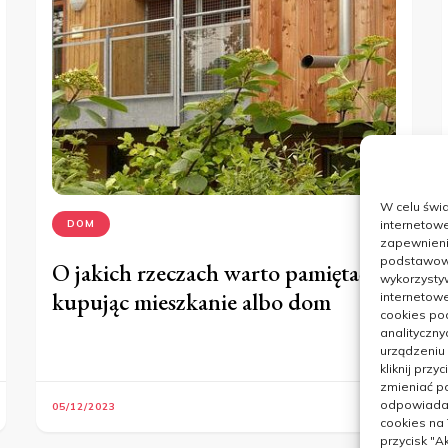
W celu świ
internetowe
DOM
zapewnienie
podstawowyc
O jakich rzeczach warto pamiętać
wykorzysty
kupując mieszkanie albo dom
internetowe
cookies pod
analityczny
urządzeniu
kliknij prz
zmieniać po
odpowiadaj
05/12/2023
cookies na
przycisk "