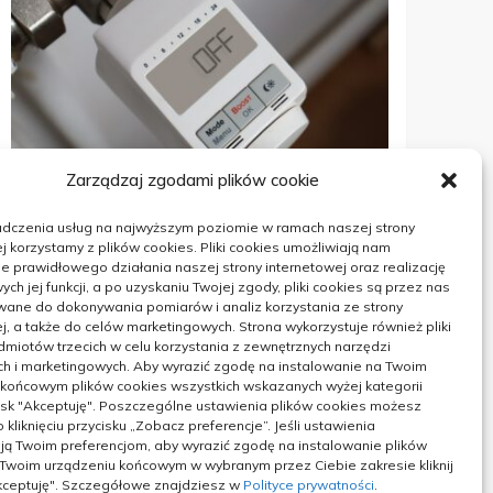
Zarządzaj zgodami plików cookie
adczenia usług na najwyższym poziomie w ramach naszej strony
DOM
j korzystamy z plików cookies. Pliki cookies umożliwiają nam
 prawidłowego działania naszej strony internetowej oraz realizację
W jakich sytuacjach potrzebne
h jej funkcji, a po uzyskaniu Twojej zgody, pliki cookies są przez nas
wane do dokonywania pomiarów i analiz korzystania ze strony
energetyczne świadectwo budynku
j, a także do celów marketingowych. Strona wykorzystuje również pliki
miotów trzecich w celu korzystania z zewnętrznych narzędzi
ch i marketingowych. Aby wyrazić zgodę na instalowanie na Twoim
 końcowym plików cookies wszystkich wskazanych wyżej kategorii
ycisk "Akceptuję". Poszczególne ustawienia plików cookies możesz
 kliknięciu przycisku „Zobacz preferencje”. Jeśli ustawienia
ą Twoim preferencjom, aby wyrazić zgodę na instalowanie plików
12/02/2024
 Twoim urządzeniu końcowym w wybranym przez Ciebie zakresie kliknij
Akceptuję". Szczegółowe znajdziesz w
Polityce prywatności
.