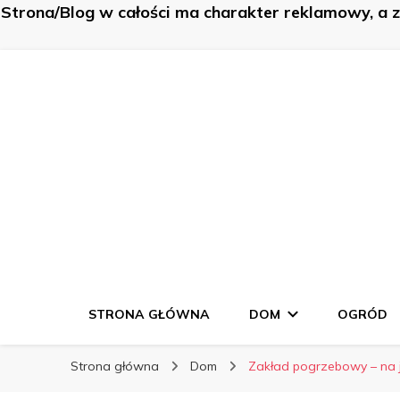
Strona/Blog w całości ma charakter reklamowy, a 
K-Budowa
K-Budowa
Nowe sposoby na… poznaj je!
STRONA GŁÓWNA
DOM
OGRÓD
Strona główna
Dom
Zakład pogrzebowy – na 