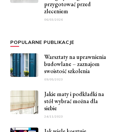
przygotować przed
zleceniem
06/03/2026
POPULARNE PUBLIKACJE
Warsztaty na uprawnienia
budowlane – zaznajom
swoistość szkolenia
09/05/2023
Jakie maty i podkładki na
stół wybrać można dla
siebie
24/11/2023
Jak wiele kosztuje