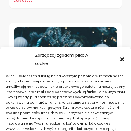
26/04/2023
Zarządzaj zgodami plików
cookie
W celu świadczenia usług na najwyższym poziomie w ramach naszej
strony internetowej korzystamy z plików cookies. Pliki cookies
umożliwiają nam zapewnienie prawidłowego działania naszej strony
internetowej oraz realizację podstawowych jej funkcji, a po uzyskaniu
Twojej zgody, pliki cookies są przez nas wykorzystywane do
dokonywania pomiarów i analiz korzystania ze strony internetowej, a
DOM
także do celów marketingowych. Strona wykorzystuje również pliki
cookies podmiotów trzecich w celu korzystania z zewnętrznych
Wybór choinki świątecznej – na jakie
narzędzi analitycznych i marketingowych. Aby wyrazić zgodę na
instalowanie na Twoim urządzeniu końcowym plików cookies
rzeczy zwracać uwagę
wszystkich wskazanych wyżej kategorii kliknij przycisk "Akceptuję".