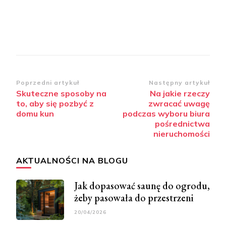
Zobacz
Poprzedni artykuł
Następny artykuł
Skuteczne sposoby na
Na jakie rzeczy
wpisy
to, aby się pozbyć z
zwracać uwagę
domu kun
podczas wyboru biura
pośrednictwa
nieruchomości
AKTUALNOŚCI NA BLOGU
Jak dopasować saunę do ogrodu,
żeby pasowała do przestrzeni
20/04/2026