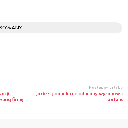
OROWANY
Następny artykuł
acji
Jakie są popularne odmiany wyrobów z
waną firmę
betonu