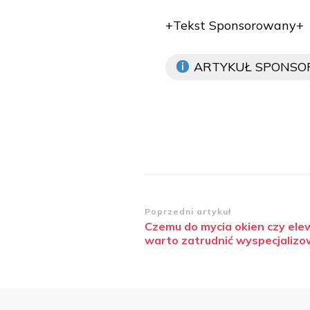
+Tekst Sponsorowany+
ARTYKUŁ SPONS
Zobacz
Poprzedni artykuł
Czemu do mycia okien czy elew
wpisy
warto zatrudnić wyspecjalizo