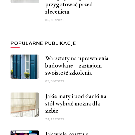
przygotować przed
zleceniem
06/03/2026
POPULARNE PUBLIKACJE
Warsztaty na uprawnienia
budowlane – zaznajom
swoistość szkolenia
09/05/2023
Jakie maty i podkładki na
stół wybrać można dla
siebie
24/11/2023
Jak wiele kosztuje