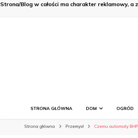
Strona/Blog w całości ma charakter reklamowy, a 
K-Budowa
K-Budowa
Nowe sposoby na… poznaj je!
STRONA GŁÓWNA
DOM
OGRÓD
Strona główna
Przemysł
Czemu automaty BHP 