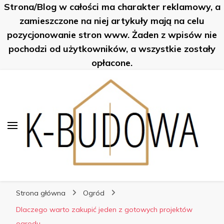
Strona/Blog w całości ma charakter reklamowy, a
K-Budowa
zamieszczone na niej artykuły mają na celu
pozycjonowanie stron www. Żaden z wpisów nie
pochodzi od użytkowników, a wszystkie zostały
opłacone.
K-Budowa
Nowe sposoby na… poznaj je!
Strona główna
Ogród
Dlaczego warto zakupić jeden z gotowych projektów
ogrodu