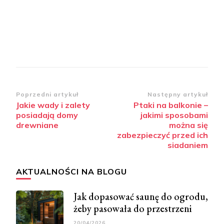
Zobacz
Poprzedni artykuł
Następny artykuł
Jakie wady i zalety
Ptaki na balkonie –
wpisy
posiadają domy
jakimi sposobami
drewniane
można się
zabezpieczyć przed ich
siadaniem
AKTUALNOŚCI NA BLOGU
Jak dopasować saunę do ogrodu,
żeby pasowała do przestrzeni
20/04/2026