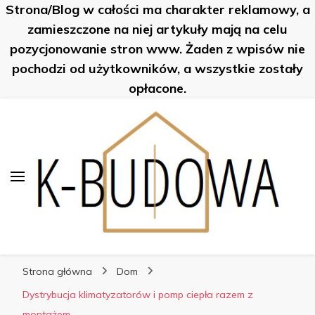
Strona/Blog w całości ma charakter reklamowy, a
K-Budowa
zamieszczone na niej artykuły mają na celu
pozycjonowanie stron www. Żaden z wpisów nie
pochodzi od użytkowników, a wszystkie zostały
opłacone.
K-Budowa
Nowe sposoby na… poznaj je!
Strona główna
Dom
Dystrybucja klimatyzatorów i pomp ciepła razem z
montażem