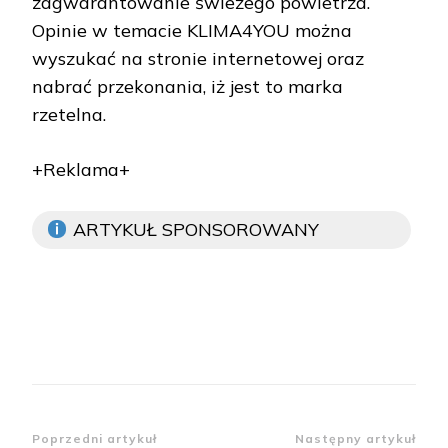
zagwarantowanie świeżego powietrza.
Opinie w temacie KLIMA4YOU można
wyszukać na stronie internetowej oraz
nabrać przekonania, iż jest to marka
rzetelna.
+Reklama+
ARTYKUŁ SPONSOROWANY
Zobacz
Poprzedni artykuł
Następny artykuł