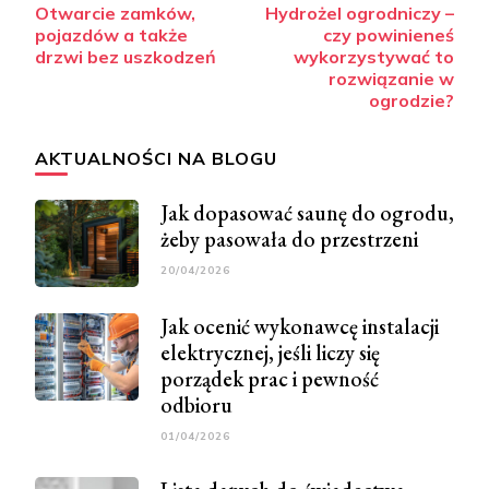
Otwarcie zamków,
Hydrożel ogrodniczy –
wpisy
pojazdów a także
czy powinieneś
drzwi bez uszkodzeń
wykorzystywać to
rozwiązanie w
ogrodzie?
AKTUALNOŚCI NA BLOGU
Jak dopasować saunę do ogrodu,
żeby pasowała do przestrzeni
20/04/2026
Jak ocenić wykonawcę instalacji
elektrycznej, jeśli liczy się
porządek prac i pewność
odbioru
01/04/2026