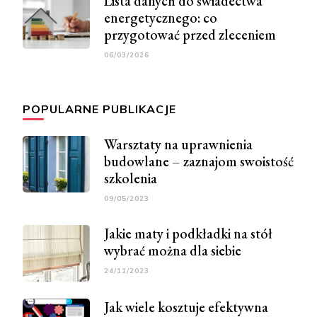
Lista danych do świadectwa
energetycznego: co
przygotować przed zleceniem
06/03/2026
POPULARNE PUBLIKACJE
Warsztaty na uprawnienia
budowlane – zaznajom swoistość
szkolenia
09/05/2023
Jakie maty i podkładki na stół
wybrać można dla siebie
24/11/2023
Jak wiele kosztuje efektywna