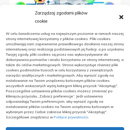
Zarządzaj zgodami plików
cookie
W celu świadczenia usług na najwyższym poziomie w ramach naszej
strony internetowej korzystamy z plików cookies. Pliki cookies
umożliwiają nam zapewnienie prawidłowego działania naszej strony
internetowej oraz realizację podstawowych jej funkcji, a po uzyskaniu
Twojej zgody, pliki cookies są przez nas wykorzystywane do
dokonywania pomiarów i analiz korzystania ze strony internetowej, a
DOM
także do celów marketingowych. Strona wykorzystuje również pliki
cookies podmiotów trzecich w celu korzystania z zewnętrznych
Jakie są nowoczesne metody
narzędzi analitycznych i marketingowych. Aby wyrazić zgodę na
instalowanie na Twoim urządzeniu końcowym plików cookies
zabezpieczenia mieszkań i domów
wszystkich wskazanych wyżej kategorii kliknij przycisk "Akceptuję".
Poszczególne ustawienia plików cookies możesz zmieniać po
kliknięciu przycisku „Zobacz preferencje”. Jeśli ustawienia
odpowiadają Twoim preferencjom, aby wyrazić zgodę na
instalowanie plików cookies na Twoim urządzeniu końcowym w
12/02/2024
wybranym przez Ciebie zakresie kliknij przycisk "Akceptuję".
Szczegółowe znajdziesz w
Polityce prywatności
.