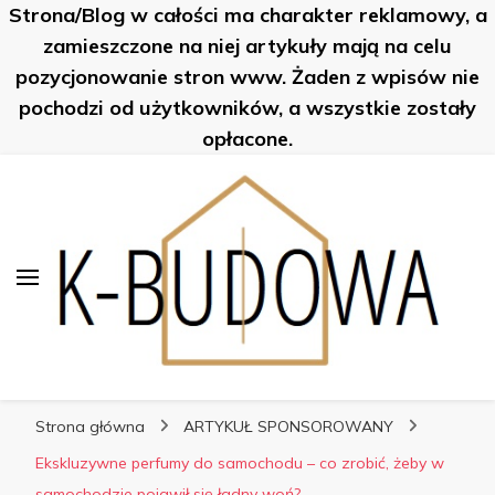
Strona/Blog w całości ma charakter reklamowy, a
K-Budowa
zamieszczone na niej artykuły mają na celu
pozycjonowanie stron www. Żaden z wpisów nie
pochodzi od użytkowników, a wszystkie zostały
opłacone.
K-Budowa
Nowe sposoby na… poznaj je!
Strona główna
ARTYKUŁ SPONSOROWANY
Ekskluzywne perfumy do samochodu – co zrobić, żeby w
samochodzie pojawił się ładny woń?