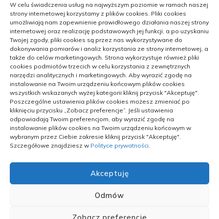
W celu świadczenia usług na najwyższym poziomie w ramach naszej
strony internetowej korzystamy z plików cookies. Pliki cookies
umożliwiają nam zapewnienie prawidłowego działania naszej strony
internetowej oraz realizację podstawowych jej funkcji, a po uzyskaniu
Twojej zgody, pliki cookies są przez nas wykorzystywane do
dokonywania pomiarów i analiz korzystania ze strony internetowej, a
DOM
także do celów marketingowych. Strona wykorzystuje również pliki
cookies podmiotów trzecich w celu korzystania z zewnętrznych
Jakie są często kupowane rodzaje
narzędzi analitycznych i marketingowych. Aby wyrazić zgodę na
instalowanie na Twoim urządzeniu końcowym plików cookies
tapet
wszystkich wskazanych wyżej kategorii kliknij przycisk "Akceptuję".
Poszczególne ustawienia plików cookies możesz zmieniać po
kliknięciu przycisku „Zobacz preferencje”. Jeśli ustawienia
odpowiadają Twoim preferencjom, aby wyrazić zgodę na
instalowanie plików cookies na Twoim urządzeniu końcowym w
26/04/2023
wybranym przez Ciebie zakresie kliknij przycisk "Akceptuję".
Szczegółowe znajdziesz w
Polityce prywatności
.
Akceptuję
Odmów
POLITYKA PRYWATNOŚCI
POLITYKA PLIKÓW COOKIES (EU)
Zobacz preferencje