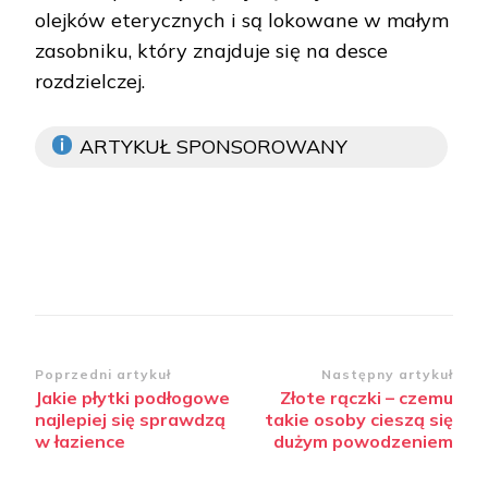
olejków eterycznych i są lokowane w małym
zasobniku, który znajduje się na desce
rozdzielczej.
ARTYKUŁ SPONSOROWANY
Zobacz
Poprzedni artykuł
Następny artykuł
Jakie płytki podłogowe
Złote rączki – czemu
wpisy
najlepiej się sprawdzą
takie osoby cieszą się
w łazience
dużym powodzeniem