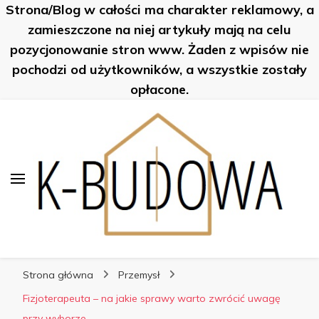
Strona/Blog w całości ma charakter reklamowy, a
K-Budowa
zamieszczone na niej artykuły mają na celu
pozycjonowanie stron www. Żaden z wpisów nie
pochodzi od użytkowników, a wszystkie zostały
opłacone.
K-Budowa
Nowe sposoby na… poznaj je!
Strona główna
Przemysł
Fizjoterapeuta – na jakie sprawy warto zwrócić uwagę
przy wyborze