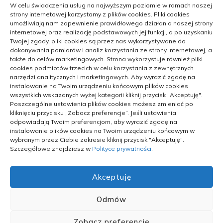
W celu świadczenia usług na najwyższym poziomie w ramach naszej
strony internetowej korzystamy z plików cookies. Pliki cookies
umożliwiają nam zapewnienie prawidłowego działania naszej strony
internetowej oraz realizację podstawowych jej funkcji, a po uzyskaniu
PRZEMYSŁ
Twojej zgody, pliki cookies są przez nas wykorzystywane do
dokonywania pomiarów i analiz korzystania ze strony internetowej, a
także do celów marketingowych. Strona wykorzystuje również pliki
W jakiej formie zadbać można o
cookies podmiotów trzecich w celu korzystania z zewnętrznych
bezpieczeństwo zatrudnionych
narzędzi analitycznych i marketingowych. Aby wyrazić zgodę na
instalowanie na Twoim urządzeniu końcowym plików cookies
pracowników
wszystkich wskazanych wyżej kategorii kliknij przycisk "Akceptuję".
Poszczególne ustawienia plików cookies możesz zmieniać po
kliknięciu przycisku „Zobacz preferencje”. Jeśli ustawienia
odpowiadają Twoim preferencjom, aby wyrazić zgodę na
instalowanie plików cookies na Twoim urządzeniu końcowym w
13/09/2024
wybranym przez Ciebie zakresie kliknij przycisk "Akceptuję".
Szczegółowe znajdziesz w
Polityce prywatności
.
Akceptuję
Odmów
POLITYKA PRYWATNOŚCI
POLITYKA PLIKÓW COOKIES (EU)
Zobacz preferencje