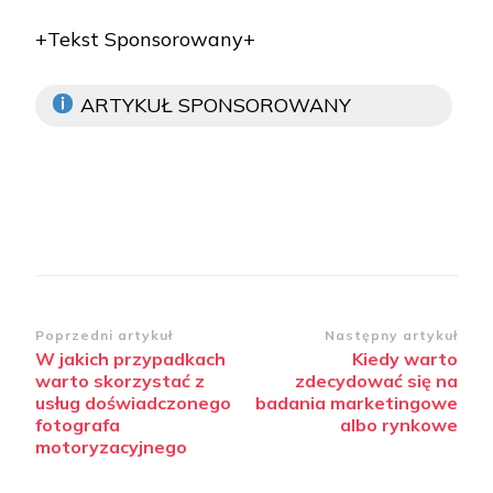
+Tekst Sponsorowany+
ARTYKUŁ SPONSOROWANY
Zobacz
Poprzedni artykuł
Następny artykuł
W jakich przypadkach
Kiedy warto
wpisy
warto skorzystać z
zdecydować się na
usług doświadczonego
badania marketingowe
fotografa
albo rynkowe
motoryzacyjnego