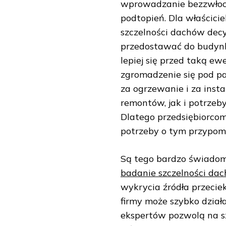
wprowadzanie bezzwłocz
podtopień. Dla właścicie
szczelności dachów decy
przedostawać do budynk
lepiej się przed taką e
zgromadzenie się pod p
za ogrzewanie i za insta
remontów, jak i potrzeb
Dlatego przedsiębiorcom
potrzeby o tym przypom
Są tego bardzo świadomi
badanie szczelności da
wykrycia źródła przecie
firmy może szybko działa
ekspertów pozwolą na 