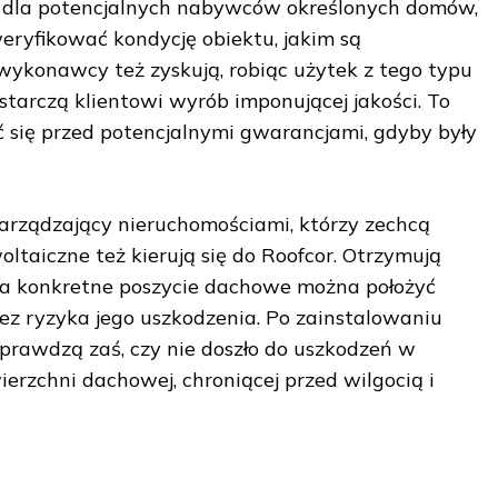
a dla potencjalnych nabywców określonych domów,
ryfikować kondycję obiektu, jakim są
wykonawcy też zyskują, robiąc użytek z tego typu
ostarczą klientowi wyrób imponującej jakości. To
 się przed potencjalnymi gwarancjami, gdyby były
zarządzający nieruchomościami, którzy zechcą
ltaiczne też kierują się do Roofcor. Otrzymują
a konkretne poszycie dachowe można położyć
bez ryzyka jego uszkodzenia. Po zainstalowaniu
 sprawdzą zaś, czy nie doszło do uszkodzeń w
erzchni dachowej, chroniącej przed wilgocią i