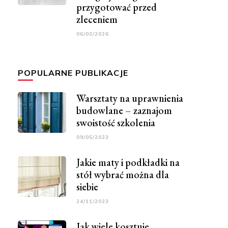
przygotować przed
zleceniem
06/03/2026
POPULARNE PUBLIKACJE
Warsztaty na uprawnienia
budowlane – zaznajom
swoistość szkolenia
09/05/2023
Jakie maty i podkładki na
stół wybrać można dla
siebie
24/11/2023
Jak wiele kosztuje