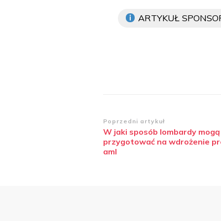
ARTYKUŁ SPONS
Zobacz
Poprzedni artykuł
W jaki sposób lombardy mogą 
wpisy
przygotować na wdrożenie pr
aml