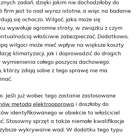
nych zadań, dzięki jakim nie dochodziłoby do
li firm jest to nad wyraz istotne, a więc na badanie
dują się ochoczo. Wilgoć, jaka może się
u wywołuje ogromne straty, w związku z czym
wentualnością właściwie zabezpieczać. Dodatkowo,
apą wilgoci może mieć wpływ na większe koszty
lację klimatyzacji, jak i doprowadzić do drogich
y wymienienia całego poszycia dachowego.
, którzy zdają sobie z tego sprawę nie ma
inać.
. Jeśli już wobec tego zostanie zastosowane
chów metodą elektrooporową
i doszłoby do
ków identyfikowanego w obiekcie to właściciel
ć. Stosowny sprzęt a także niemałe kwalifikacje
szybsze wykrywanie wad. W dodatku tego typu