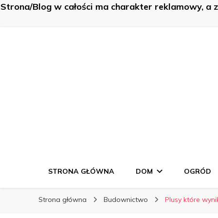
Strona/Blog w całości ma charakter reklamowy, a 
K-Budowa
K-Budowa
Nowe sposoby na… poznaj je!
STRONA GŁÓWNA
DOM
OGRÓD
Strona główna
Budownictwo
Plusy które wyni