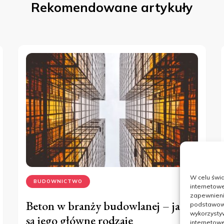
Rekomendowane artykuły
W celu świ
BUDOWNICTWO
internetowe
zapewnienie
Beton w branży budowlanej – jakie
podstawowyc
wykorzysty
są jego główne rodzaje
internetowe