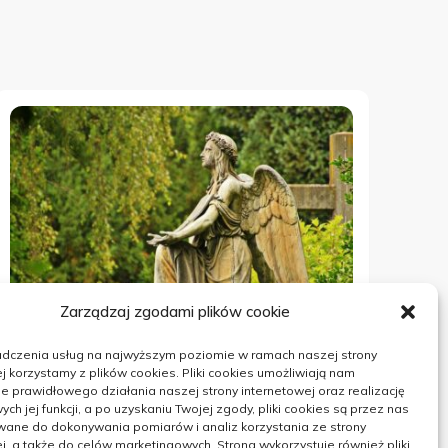
Zarządzaj zgodami plików cookie
adczenia usług na najwyższym poziomie w ramach naszej strony
BUDOWNICTWO
j korzystamy z plików cookies. Pliki cookies umożliwiają nam
 prawidłowego działania naszej strony internetowej oraz realizację
Krótki opis najpopularniejszych
h jej funkcji, a po uzyskaniu Twojej zgody, pliki cookies są przez nas
wane do dokonywania pomiarów i analiz korzystania ze strony
chętnie wybieranych rodzajów
j, a także do celów marketingowych. Strona wykorzystuje również pliki