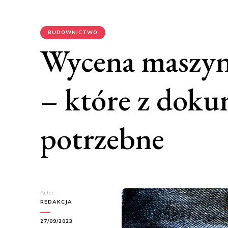
BUDOWNICTWO
Wycena maszyn
– które z dok
potrzebne
Autor:
REDAKCJA
27/09/2023