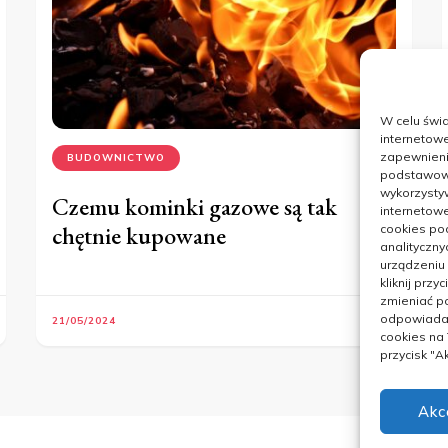
W celu świ
internetowe
zapewnienie
BUDOWNICTWO
podstawowyc
wykorzysty
Czemu kominki gazowe są tak
internetowe
chętnie kupowane
cookies pod
analityczny
urządzeniu
kliknij prz
zmieniać po
odpowiadaj
21/05/2024
cookies na
przycisk "
Akc