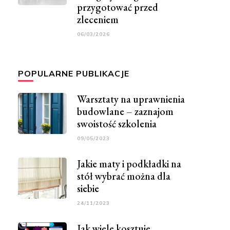
przygotować przed
zleceniem
06/03/2026
POPULARNE PUBLIKACJE
Warsztaty na uprawnienia
budowlane – zaznajom
swoistość szkolenia
09/05/2023
Jakie maty i podkładki na
stół wybrać można dla
siebie
24/11/2023
Jak wiele kosztuje