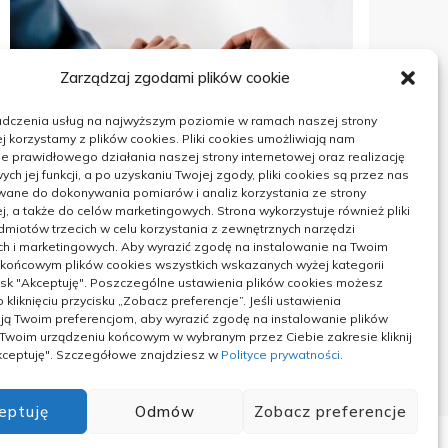
Zarządzaj zgodami plików cookie
adczenia usług na najwyższym poziomie w ramach naszej strony
j korzystamy z plików cookies. Pliki cookies umożliwiają nam
 prawidłowego działania naszej strony internetowej oraz realizację
BUDOWNICTWO
h jej funkcji, a po uzyskaniu Twojej zgody, pliki cookies są przez nas
wane do dokonywania pomiarów i analiz korzystania ze strony
Świadectwo energetyczne – kto
j, a także do celów marketingowych. Strona wykorzystuje również pliki
może je zrobić
miotów trzecich w celu korzystania z zewnętrznych narzędzi
ch i marketingowych. Aby wyrazić zgodę na instalowanie na Twoim
 końcowym plików cookies wszystkich wskazanych wyżej kategorii
ycisk "Akceptuję". Poszczególne ustawienia plików cookies możesz
 kliknięciu przycisku „Zobacz preferencje”. Jeśli ustawienia
ą Twoim preferencjom, aby wyrazić zgodę na instalowanie plików
03/11/2023
 Twoim urządzeniu końcowym w wybranym przez Ciebie zakresie kliknij
Akceptuję". Szczegółowe znajdziesz w
Polityce prywatności
.
eptuję
Odmów
Zobacz preferencje