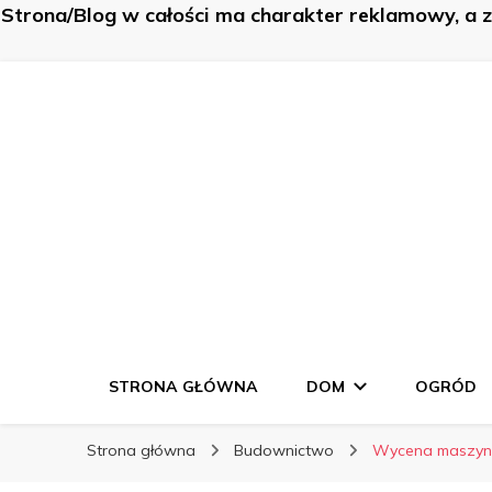
Strona/Blog w całości ma charakter reklamowy, a 
K-Budowa
K-Budowa
Nowe sposoby na… poznaj je!
STRONA GŁÓWNA
DOM
OGRÓD
Strona główna
Budownictwo
Wycena maszyn i