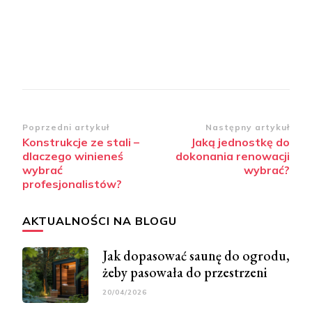
Zobacz
Poprzedni artykuł
Następny artykuł
Konstrukcje ze stali –
Jaką jednostkę do
wpisy
dlaczego winieneś
dokonania renowacji
wybrać
wybrać?
profesjonalistów?
AKTUALNOŚCI NA BLOGU
Jak dopasować saunę do ogrodu,
żeby pasowała do przestrzeni
20/04/2026