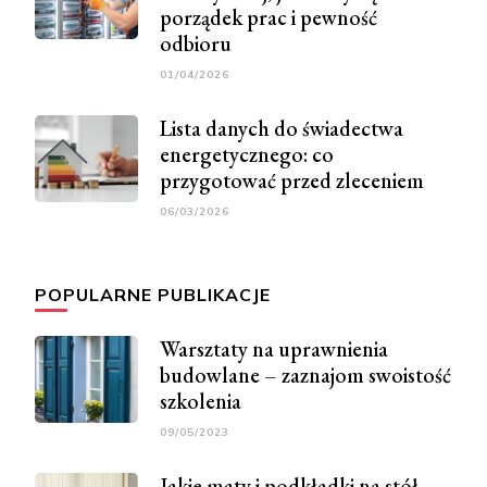
porządek prac i pewność
odbioru
01/04/2026
Lista danych do świadectwa
energetycznego: co
przygotować przed zleceniem
06/03/2026
POPULARNE PUBLIKACJE
Warsztaty na uprawnienia
budowlane – zaznajom swoistość
szkolenia
09/05/2023
Jakie maty i podkładki na stół