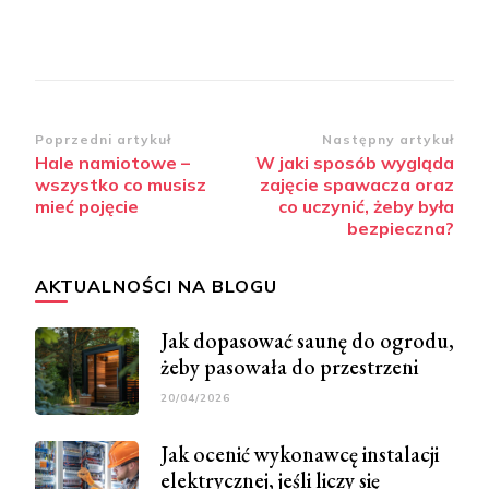
Zobacz
Poprzedni artykuł
Następny artykuł
Hale namiotowe –
W jaki sposób wygląda
wpisy
wszystko co musisz
zajęcie spawacza oraz
mieć pojęcie
co uczynić, żeby była
bezpieczna?
AKTUALNOŚCI NA BLOGU
Jak dopasować saunę do ogrodu,
żeby pasowała do przestrzeni
20/04/2026
Jak ocenić wykonawcę instalacji
elektrycznej, jeśli liczy się